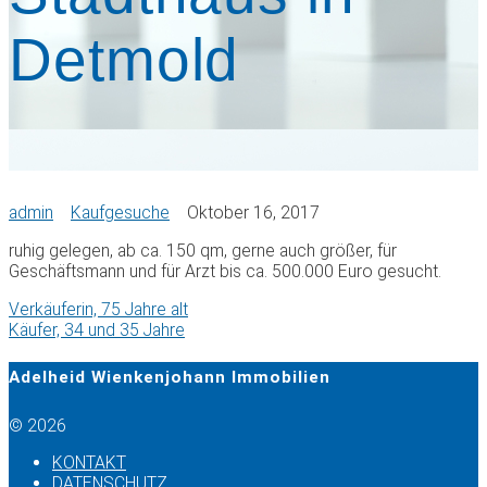
Detmold
admin
Kaufgesuche
Oktober 16, 2017
ruhig gelegen, ab ca. 150 qm, gerne auch größer, für
Geschäftsmann und für Arzt bis ca. 500.000 Euro gesucht.
Previous
Verkäuferin, 75 Jahre alt
Beitragsnavigation
post:
Next
Käufer, 34 und 35 Jahre
post:
Adelheid Wienkenjohann Immobilien
© 2026
KONTAKT
DATENSCHUTZ